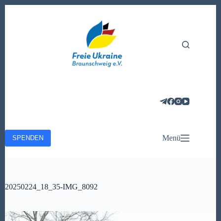
Zum
Inhalt
springen
Menü
SPENDEN
20250224_18_35-IMG_8092