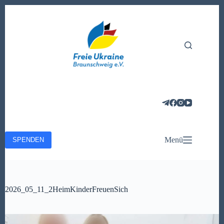
Zum
Inhalt
springen
Menü
SPENDEN
2026_05_11_2HeimKinderFreuenSich