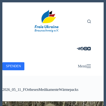
Zum
Inhalt
springen
Menü
SPENDEN
2026_05_11_FOrthesenMedikamenteWärmepacks