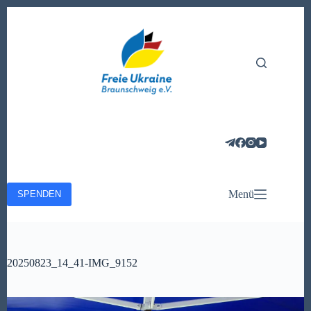
Zum
Inhalt
springen
Menü
SPENDEN
20250823_14_41-IMG_9152