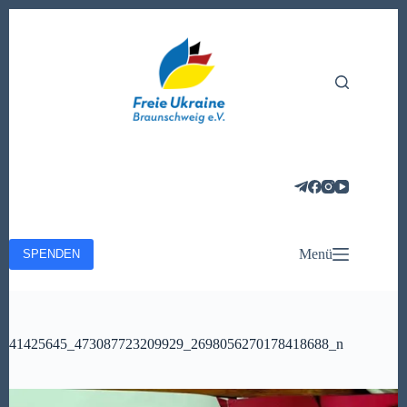
Zum
Inhalt
springen
Menü
SPENDEN
41425645_473087723209929_2698056270178418688_n