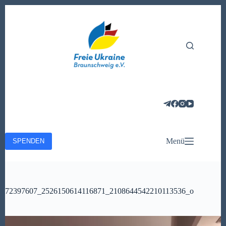
Zum
Inhalt
springen
Menü
SPENDEN
72397607_2526150614116871_2108644542210113536_o