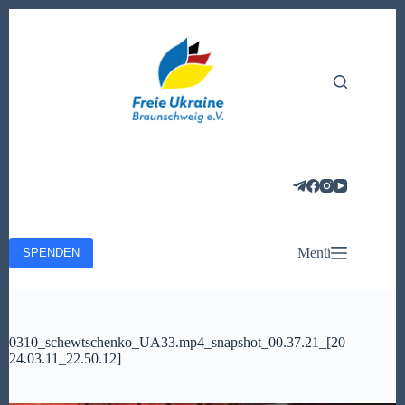
Zum
Inhalt
springen
Menü
SPENDEN
0310_schewtschenko_UA33.mp4_snapshot_00.37.21_[20
24.03.11_22.50.12]