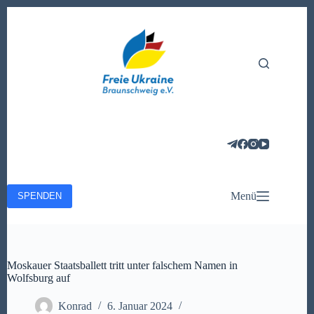
Zum
Inhalt
springen
Menü
SPENDEN
Moskauer Staatsballett tritt unter falschem Namen in
Wolfsburg auf
Konrad
6. Januar 2024