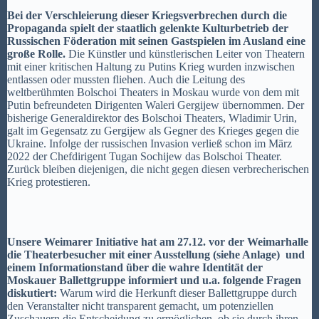
Bei der Verschleierung dieser Kriegsverbrechen durch die
Propaganda spielt der staatlich gelenkte Kulturbetrieb der
Russischen Föderation mit seinen Gastspielen im Ausland eine
große Rolle.
Die Künstler und künstlerischen Leiter von Theatern
mit einer kritischen Haltung zu Putins Krieg wurden inzwischen
entlassen oder mussten fliehen. Auch die Leitung des
weltberühmten Bolschoi Theaters in Moskau wurde von dem mit
Putin befreundeten Dirigenten Waleri Gergijew übernommen. Der
bisherige Generaldirektor des Bolschoi Theaters, Wladimir Urin,
galt im Gegensatz zu Gergijew als Gegner des Krieges gegen die
Ukraine. Infolge der russischen Invasion verließ schon im März
2022 der Chefdirigent Tugan Sochijew das Bolschoi Theater.
Zurück bleiben diejenigen, die nicht gegen diesen verbrecherischen
Krieg protestieren.
Unsere Weimarer Initiative hat am 27.12. vor der Weimarhalle
die Theaterbesucher mit einer Ausstellung (siehe Anlage) und
einem Informationstand über die wahre Identität der
Moskauer Ballettgruppe informiert und u.a. folgende Fragen
diskutiert:
Warum wird die Herkunft dieser Ballettgruppe durch
den Veranstalter nicht transparent gemacht, um potenziellen
Zuschauern die Entscheidung zu ermöglichen, ob sie durch ihren