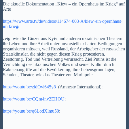
Die aktuelle Dokumentation „Kiew – ein Opernhaus im Krieg“ auf
Arte
https://www.arte.tv/de/videos/
114674-003-A/kiew-ein-
opernhaus-
im-krieg/
zeigt wie die Tänzer aus Kyiv und anderen ukrainischen Theatern
ihr Leben und ihre Arbeit unter unvorstellbar harten Bedingungen
organisieren müssen, weil Russland, der Arbeitgeber der russischen
Staatskünstler, die nicht gegen diesen Krieg protestieren,
Zerstörung, Tod und Vertreibung verursacht. Ziel Putins ist die
Vernichtung des ukrainischen Volkes und seiner Kultur durch
Raketenangriffe auf die Bevölkerung, ihre Lebensgrundlagen,
Schulen, Theater, wie das Theater von Mariupol::
https://youtu.be/zidOyi645y8
(Amnesty International);
https://youtu.be/CQm4nv2EHOU
;
https://youtu.be/q6LodXlmu50
;