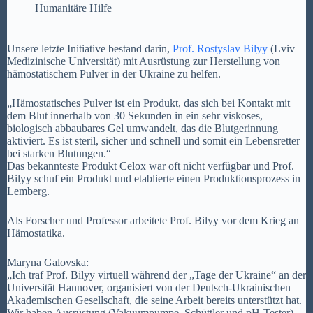
Humanitäre Hilfe
Unsere letzte Initiative bestand darin,
Prof. Rostyslav Bilyy
(Lviv
Medizinische Universität) mit Ausrüstung zur Herstellung von
hämostatischem Pulver in der Ukraine zu helfen.
„Hämostatisches Pulver ist ein Produkt, das sich bei Kontakt mit
dem Blut innerhalb von 30 Sekunden in ein sehr viskoses,
biologisch abbaubares Gel umwandelt, das die Blutgerinnung
aktiviert. Es ist steril, sicher und schnell und somit ein Lebensretter
bei starken Blutungen.“
Das bekannteste Produkt Celox war oft nicht verfügbar und Prof.
Bilyy schuf ein Produkt und etablierte einen Produktionsprozess in
Lemberg.
Als Forscher und Professor arbeitete Prof. Bilyy vor dem Krieg an
Hämostatika.
Maryna Galovska:
„Ich traf Prof. Bilyy virtuell während der „Tage der Ukraine“ an der
Universität Hannover, organisiert von der Deutsch-Ukrainischen
Akademischen Gesellschaft, die seine Arbeit bereits unterstützt hat.
Wir haben Ausrüstung (Vakuumpumpe, Schüttler und pH-Tester)