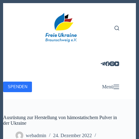
Zum
Inhalt
springen
Menü
SPENDEN
Ausrüstung zur Herstellung von hämostatischem Pulver in
der Ukraine
webadmin
24. Dezember 2022