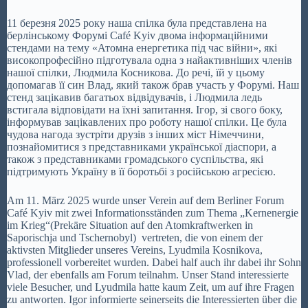
11 березня 2025 року наша спілка була представлена на
берлінському Форумі Café Kyiv двома інформаційними
стендами на тему «Атомна енергетика під час війни», які
високопрофесійно підготувала одна з найактивніших членів
нашої спілки, Людмила Косникова. До речі, їй у цьому
допомагав її син Влад, який також брав участь у Форумі. Наш
стенд зацікавив багатьох відвідувачів, і Людмила ледь
встигала відповідати на їхні запитання. Ігор, зі свого боку,
інформував зацікавлених про роботу нашої спілки. Це була
чудова нагода зустріти друзів з інших міст Німеччини,
познайомитися з представниками української діаспори, а
також з представниками громадського суспільства, які
підтримують Україну в її боротьбі з російською агресією.
Am 11. März 2025 wurde unser Verein auf dem Berliner Forum
Café Kyiv mit zwei Informationsständen zum Thema „Kernenergie
im Krieg“(Prekäre Situation auf den Atomkraftwerken in
Saporischja und Tschernobyl) vertreten, die von einem der
aktivsten Mitglieder unseres Vereins, Lyudmila Kosnikova,
professionell vorbereitet wurden. Dabei half auch ihr dabei ihr Sohn
Vlad, der ebenfalls am Forum teilnahm. Unser Stand interessierte
viele Besucher, und Lyudmila hatte kaum Zeit, um auf ihre Fragen
zu antworten. Igor informierte seinerseits die Interessierten über die