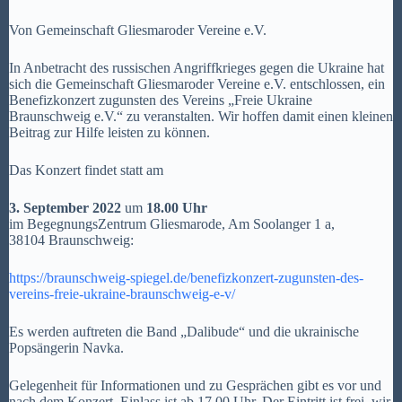
Von Gemeinschaft Gliesmaroder Vereine e.V.
In Anbetracht des russischen Angriffkrieges gegen die Ukraine hat
sich die Gemeinschaft Gliesmaroder Vereine e.V. entschlossen, ein
Benefizkonzert zugunsten des Vereins „Freie Ukraine
Braunschweig e.V.“ zu veranstalten. Wir hoffen damit einen kleinen
Beitrag zur Hilfe leisten zu können.
Das Konzert findet statt am
3. September 2022
um
18.00 Uhr
im BegegnungsZentrum Gliesmarode, Am Soolanger 1 a,
38104 Braunschweig:
https://braunschweig-spiegel.de/benefizkonzert-zugunsten-des-
vereins-freie-ukraine-braunschweig-e-v/
Es werden auftreten die Band „Dalibude“ und die ukrainische
Popsängerin Navka.
Gelegenheit für Informationen und zu Gesprächen gibt es vor und
nach dem Konzert. Einlass ist ab 17.00 Uhr. Der Eintritt ist frei, wir