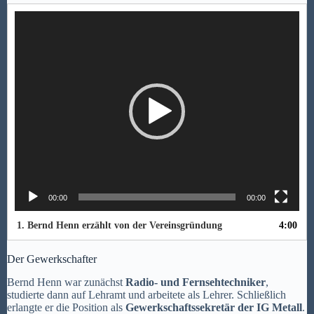
Video-
Player
00:00
00:00
1. Bernd Henn erzählt von der Vereinsgründung
4:00
Der Gewerkschafter
Bernd Henn war zunächst
Radio- und Fernsehtechniker
,
studierte dann auf Lehramt und arbeitete als Lehrer. Schließlich
erlangte er die Position als
Gewerkschaftssekretär der IG Metall
.