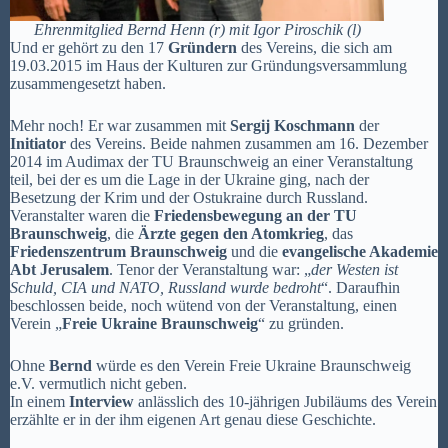
Ehrenmitglied Bernd Henn (r) mit Igor Piroschik (l)
Und er gehört zu den 17
Gründern
des Vereins, die sich am
19.03.2015 im Haus der Kulturen zur Gründungsversammlung
zusammengesetzt haben.
Mehr noch! Er war zusammen mit
Sergij Koschmann
der
Initiator
des Vereins. Beide nahmen zusammen am 16. Dezember
2014 im Audimax der TU Braunschweig an einer Veranstaltung
teil, bei der es um die Lage in der Ukraine ging, nach der
Besetzung der Krim und der Ostukraine durch Russland.
Veranstalter waren die
Friedensbewegung an der TU
Braunschweig
, die
Ärzte gegen den Atomkrieg
, das
Friedenszentrum Braunschweig
und die
evangelische Akademie
Abt Jerusalem
. Tenor der Veranstaltung war: „
der Westen ist
Schuld, CIA und NATO, Russland wurde bedroht
“. Daraufhin
beschlossen beide, noch wütend von der Veranstaltung, einen
Verein „
Freie Ukraine Braunschweig
“ zu gründen.
Ohne
Bernd
würde es den Verein Freie Ukraine Braunschweig
e.V. vermutlich nicht geben.
In einem
Interview
anlässlich des 10-jährigen Jubiläums des Verein
erzählte er in der ihm eigenen Art genau diese Geschichte.