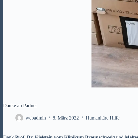
Danke an Partner
webadmin
8. März 2022
Humanitäre Hilfe
Dank
Prof. Dr. Kielstein vom Klinikum Braunschweig
und
Maltese