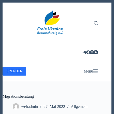
Zum
Inhalt
springen
Menü
SPENDEN
Migrationsberatung
webadmin
27. Mai 2022
Allgemein