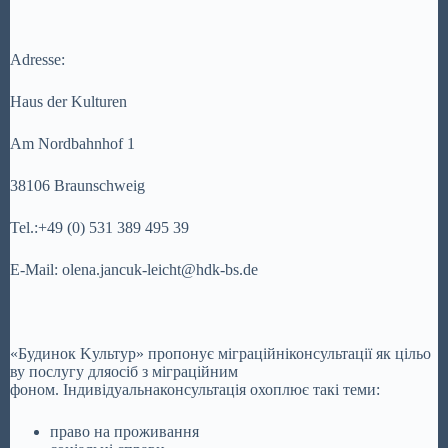
Adresse:
Haus der Kulturen
Am Nordbahnhof 1
38106 Braunschweig
Tel.:+49 (0) 531 389 495 39
E-Mail: olena.jancuk-leicht@hdk-bs.de
«Будинок Kультур» пропонує міграційніконсультації як цільо
ву послугу дляосіб з міграцiйним
фоном. Індивідуальнаконсультація охоплює такі теми:
право на проживання