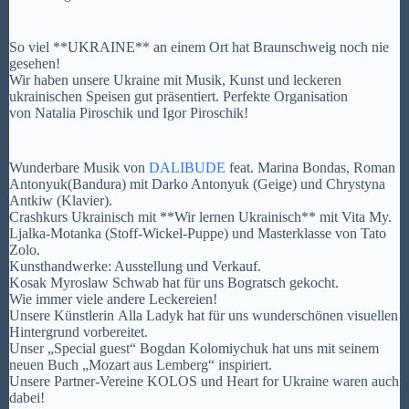
So viel **UKRAINE** an einem Ort hat Braunschweig noch nie
gesehen!
Wir haben unsere Ukraine mit Musik, Kunst und leckeren
ukrainischen Speisen gut präsentiert. Perfekte Organisation
von Natalia Piroschik und Igor Piroschik!
Wunderbare Musik von
DALIBUDE
feat. Marina Bondas, Roman
Antonyuk(Bandura) mit Darko Antonyuk (Geige) und Chrystyna
Antkiw (Klavier).
Crashkurs Ukrainisch mit **Wir lernen Ukrainisch** mit Vita My.
Ljalka-Motanka (Stoff-Wickel-Puppe) und Masterklasse
von Tato
Zolo.
Kunsthandwerke: Ausstellung und Verkauf.
Kosak Myroslaw Schwab hat für uns Bogratsch gekocht.
Wie immer viele andere Leckereien!
Unsere Künstlerin Alla Ladyk hat für uns wunderschönen visuellen
Hintergrund vorbereitet.
Unser „Special guest“ Bogdan Kolomiychuk hat uns mit seinem
neuen Buch „Mozart aus Lemberg“ inspiriert.
Unsere Partner-Vereine KOLOS und Heart for Ukraine waren auch
dabei!