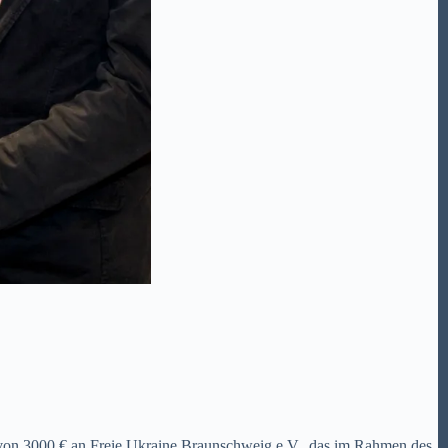
on 3000 € an Freie Ukraine Braunschweig e.V., das im Rahmen des