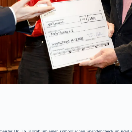
eister Dr. Th. Kornblum einen symbolischen Spendencheck im Wert v