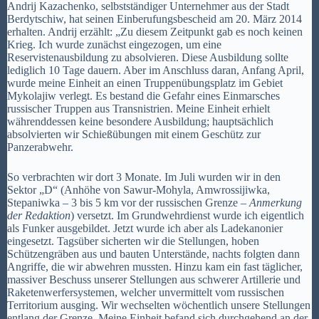
Andrij Kazachenko, selbstständiger Unternehmer aus der Stadt
Berdytschiw, hat seinen Einberufungsbescheid am 20. März 2014
erhalten. Andrij erzählt: „Zu diesem Zeitpunkt gab es noch keinen
Krieg. Ich wurde zunächst eingezogen, um eine
Reservistenausbildung zu absolvieren. Diese Ausbildung sollte
lediglich 10 Tage dauern. Aber im Anschluss daran, Anfang April,
wurde meine Einheit an einen Truppenübungsplatz im Gebiet
Mykolajiw verlegt. Es bestand die Gefahr eines Einmarsches
russischer Truppen aus Transnistrien. Meine Einheit erhielt
währenddessen keine besondere Ausbildung; hauptsächlich
absolvierten wir Schießübungen mit einem Geschütz zur
Panzerabwehr.
So verbrachten wir dort 3 Monate. Im Juli wurden wir in den
Sektor „D“ (Anhöhe von Sawur-Mohyla, Amwrossijiwka,
Stepaniwka – 3 bis 5 km vor der russischen Grenze
– Anmerkung
der Redaktion
) versetzt. Im Grundwehrdienst wurde ich eigentlich
als Funker ausgebildet. Jetzt wurde ich aber als Ladekanonier
eingesetzt. Tagsüber sicherten wir die Stellungen, hoben
Schützengräben aus und bauten Unterstände, nachts folgten dann
Angriffe, die wir abwehren mussten. Hinzu kam ein fast täglicher,
massiver Beschuss unserer Stellungen aus schwerer Artillerie und
Raketenwerfersystemen, welcher unvermittelt vom russischen
Territorium ausging. Wir wechselten wöchentlich unsere Stellungen
entlang der Grenze. Meine Einheit befand sich durchgehend an der