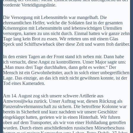
vorderste Verteidigungslinie.
Die Versorgung mit Lebensmitteln war mangelhaft. Die
ehrenamtlichen Helfer, welche die Soldaten fast in der gesamten
Krisenregion mit Lebensmitteln und lebenswichtigen Utensilien
versorgen, kamen zu uns nicht durch. Einmal hatten wir ganze zehn
Tage lang kein Brot zu essen. Wir retteten uns mit einem Glas
Speck und Schiffszwieback über diese Zeit und waren froh darüber.
In den ersten Tagen an der Front stand ich neben mir. Dann habe
ich versucht, diese Angst zu kontrollieren. Unser Major sagte uns:
„Man muss drei Tage durchhalten, dann geht es weiter.“ Der
Mensch ist ein Gewohnheitstier, auch in solch einer unbegreiflichen
Lage. Das einzige, an das ich mich nicht gewöhnen konnte, ist der
Tod eines Kameraden.
Am 14. August zog sich unsere schwere Artillerie aus
Amwrossijiwka zurück. Unser Auftrag war, diesen Rückzug als
Panzerabwehrmannschaft zu sichern. Die betroffene Kolonne war
bereits in Sicherheit und kurz nachdem wir unsere Geschütze
eingeklappt hatten, gerieten wir in einen Hinterhalt. Wir fuhren
oben auf dem Transporter, als wir von einer Hohlladung getroffen
wurden. Durch einen anschließenden russischen Mörserbeschuss