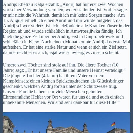
Andrijs Ehefrau Katja erzählt: „Andrij hat mir erst zwei Wochen
vor seiner Verwundung verraten, wo er stationiert ist. Vorher sagte
er mir nicht die Wahrheit, damit ich mir keine Sorgen mache. Am
15. August erhielt ich einen Anruf und mir wurde mitgeteilt, das
Andrij schwer verletzt ist. Ich telefonierte alle Krankenhäuser in der
Region ab und wurde schließlich in Amwrossijiwka fündig. Ich
blieb die ganze Zeit über bei Andrij, erst in Dnipropetrowsk und
schließlich in Kiew. Nach einem Monat konnte Andrij das erste Mal
aufstehen. Er hat eine starke Natur und wenn er sich ein Ziel setzt,
dann erreicht er es auch, egal wie schwierig es zu sein scheint.
Unsere zwei Töchter sind stolz auf ihn. Die ältere Tochter (10
Jahre) sagt: „Er hat unsere Familie und unsere Heimat verteidigt.“
Die jüngere Tochter (4 Jahre) hat ihrem Vater vor dem
Kampfeinsatz einen kleinen Spielzeugdrachen als Glücksbringer
geschenkt, welchen Andrij fortan unter der Schutzweste trug.
Unserer Familie haben sehr viele Menschen geholfen.
Ehrenamtliche Helfer vor Ort waren für uns da und auch einfach
unbekannte Menschen. Wir sind sehr dankbar für diese Hilfe.“