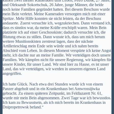
kamen zwei meiner Kameraden ums Leben, Petro Dubik, 27 Jahre,
und Oleksandr Sokortschuk, 26 Jahre, junge Männer, die beide
noch keine Familien gegründet hatten. Bei diesem Beschuss wurde
mein Bein verletzt. Meine Kameraden versorgten mich mit einer
Spritze. Mehr Hilfe konnten sie nicht leisten, da der Beschuss
andauerte. Zuerst versuchte ich, wegzukriechen. Dann verstand ich,
dass es sinnlos war, da meine Kräfte erschöpft waren. Mein Bein
platzierte ich auf einer Geschosskiste; dadurch versuchte ich, die
Blutung etwas zu stillen. Dann wusste ich, dass um mich herum
weitere Munitionskisten zerstreut lagen, dass der nächste
Artillerieschlag mein Ende sein würde und ich nahm bereits
Abschied vom Leben. In diesem Moment verspürte ich keine Angst
mehr, ich dachte nur an meine Familie. Wir verteidigen doch unsere
Familien. Wir kämpfen nicht für unsere Regierung, wir kämpfen für
unsere Kinder, für unser Land. Wir sind hier zu Hause, es ist unser
Land, das wir verteidigen, wir werden in unserem eigenen Land
angegriffen.
Ich hatte Glück. Nach etwa drei Stunden wurde ich von einem
Panzer abgeholt und in ein Krankenhaus bei Amwrossijiwka
gebracht. Zu einem späteren Zeitpunkt, im Feldlazarett Nr. 61,
wurde mir mein Bein abgenommen. Zwei Tage war ich bewusstlos.
Ich kam zu Bewusstsein, als ich mich bereits im Krankenhaus in
Dnipropetrowsk befand.“