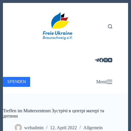
Zum
Inhalt
springen
Menü
SPENDEN
Treffen im Mutterzentrum Зустрічі в центрі матері та
дитини
webadmin
12. April 2022
Allgemein