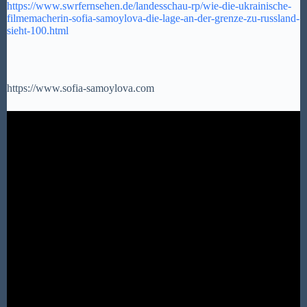
https://www.swrfernsehen.de/landesschau-rp/wie-die-ukrainische-
filmemacherin-sofia-samoylova-die-lage-an-der-grenze-zu-russland-
sieht-100.html
https://www.sofia-samoylova.com