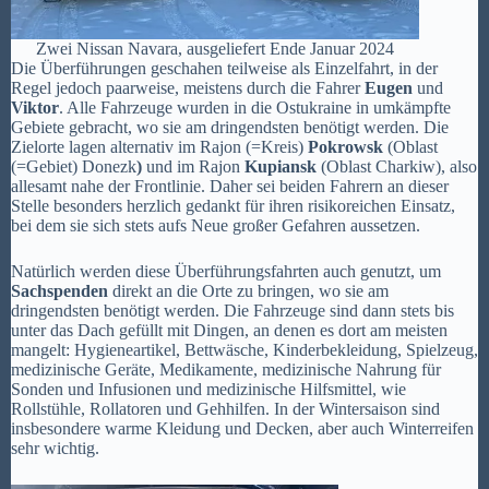
Zwei Nissan Navara, ausgeliefert Ende Januar 2024
Die Überführungen geschahen teilweise als Einzelfahrt, in der
Regel jedoch paarweise, meistens durch die Fahrer
Eugen
und
Viktor
. Alle Fahrzeuge wurden in die Ostukraine in umkämpfte
Gebiete gebracht, wo sie am dringendsten benötigt werden. Die
Zielorte lagen alternativ im Rajon (=Kreis)
Pokrowsk
(Oblast
(=Gebiet) Donezk
)
und im Rajon
Kupiansk
(Oblast Charkiw), also
allesamt nahe der Frontlinie. Daher sei beiden Fahrern an dieser
Stelle besonders herzlich gedankt für ihren risikoreichen Einsatz,
bei dem sie sich stets aufs Neue großer Gefahren aussetzen.
Natürlich werden diese Überführungsfahrten auch genutzt, um
Sachspenden
direkt an die Orte zu bringen, wo sie am
dringendsten benötigt werden. Die Fahrzeuge sind dann stets bis
unter das Dach gefüllt mit Dingen, an denen es dort am meisten
mangelt: Hygieneartikel, Bettwäsche, Kinderbekleidung, Spielzeug,
medizinische Geräte, Medikamente, medizinische Nahrung für
Sonden und Infusionen und medizinische Hilfsmittel, wie
Rollstühle, Rollatoren und Gehhilfen. In der Wintersaison sind
insbesondere warme Kleidung und Decken, aber auch Winterreifen
sehr wichtig.