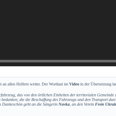
 an allen Helfern weiter. Der Wortlaut im
Video
in der Übersetzung la
hrfahrzeug, das von den örtlichen Einheiten der territorialen Gemein
en bedanken, die die Beschaffung des Fahrzeugs und den Transport durc
s
Dankeschön
geht
an die Sängerin
Navka
,
an den Verein
Freie Ukra