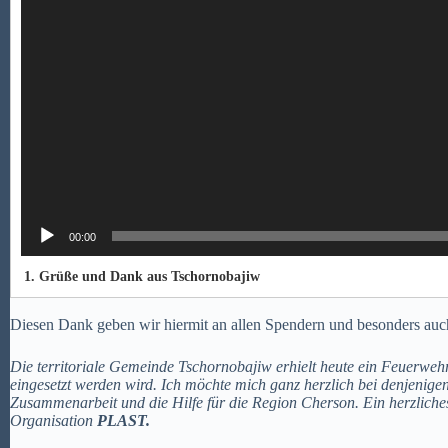
00:00
1. Grüße und Dank aus Tschornobajiw
Diesen Dank geben wir hiermit an allen Spendern und besonders auch
Die territoriale Gemeinde Tscho
rn
obajiw erhielt heute ein Feuerwe
eingesetzt werden wird. Ich möchte mich ganz herzlich bei denjenig
Zusammenarbeit
und die Hilfe für die Region Cherson
. Ein
herzliche
Organisation
PLAST.