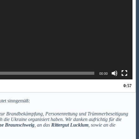
00:00
0:57
utet sinngemäß:
de zur Brandbekämpfung, Personenrettung und Trümmerbeseitigung
h die Ukraine organisiert haben.
Wir danken aufrichtig für die
ine Braunschweig
,
an das
Rittergut Lucklum
,
sowie
an die