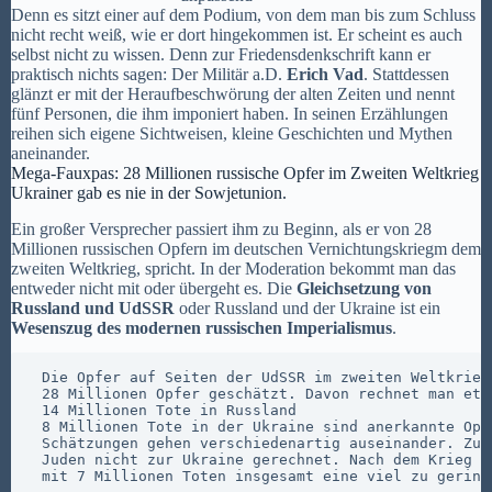
Denn es sitzt einer auf dem Podium, von dem man bis zum Schluss
nicht recht weiß, wie er dort hingekommen ist. Er scheint es auch
selbst nicht zu wissen. Denn zur Friedensdenkschrift kann er
praktisch nichts sagen: Der Militär a.D.
Erich Vad
. Stattdessen
glänzt er mit der Heraufbeschwörung der alten Zeiten und nennt
fünf Personen, die ihm imponiert haben. In seinen Erzählungen
reihen sich eigene Sichtweisen, kleine Geschichten und Mythen
aneinander.
Mega-Fauxpas: 28 Millionen russische Opfer im Zweiten Weltkrieg
Ukrainer gab es nie in der Sowjetunion.
Ein großer Versprecher passiert ihm zu Beginn, als er von 28
Millionen russischen Opfern im deutschen Vernichtungskriegm dem
zweiten Weltkrieg, spricht. In der Moderation bekommt man das
entweder nicht mit oder übergeht es. Die
Gleichsetzung von
Russland und UdSSR
oder Russland und der Ukraine ist ein
Wesenszug des modernen russischen Imperialismus
.
 Die Opfer auf Seiten der UdSSR im zweiten Weltkrieg 
 28 Millionen Opfer geschätzt. Davon rechnet man etw
 14 Millionen Tote in Russland

 8 Millionen Tote in der Ukraine sind anerkannte Opfe
 Schätzungen gehen verschiedenartig auseinander. Zum
 Juden nicht zur Ukraine gerechnet. Nach dem Krieg wa
 mit 7 Millionen Toten insgesamt eine viel zu gering