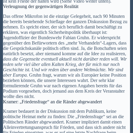
ist kein Friede der halten wird (Siehe Video weiter unten).
Verleugnung der gegenwärtigen Realität
Das offene Mikrofon ist die einzige Gelegeheit, nach 90 Minuten
die bereits bestehende Schieflage der ganzen Diskussion Bezug zu
nehmen. Es spricht einer, der sich beruflich damit beschäftigt zu
erklären, was eigentlich Sicherheitspolitik überhaupt ist:
Jugendoffizier der Bundeswehr Fabian Gruhn. Er widerspricht
gegenüber den Befürwortern des „mehr Verhandeln“-Lagers, dass
die Gesprächskanäle politisch offen sind. Ja, die Botschaften seien
natürlich besetzt, aber niemand komme auf die Idee zu realisieren,
dass die Gegenseite eventuell aktuell nicht darüber reden will. Wir
reden sehr viel über allen Kalten Krieg, der für mich nur noch
Geschichte ist. Und wir reden über andere Weltmächte. Wir sind
aber Europa.
Gruhn fragt, warum wir als Europäer keine Position
beziehen können, die unsere Interessen wahrt. Der sehr klar
formulierende Gruhn war nach eigenen Angaben bereits für das
Podium vorgesehen, doch jemand aus dem Kreis der Veranstalter
wollte dies nicht.
Kramer: „Friedensfrage“ an die Ränder abgewandert
Kramer bedauert in der Diskussion mit dem Publikum, keine
politische Heimat mehr zu finden: Die „Friedensfrage“ sei an die
Politischen Ränder abgewandert. Kramer impliziert damit einen
Alleinvertretungsanspruch für Frieden, und dass sich andere nicht
für Frieden einsetzten, was er auf eine letzte Nachfrage beim