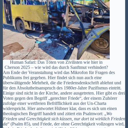
Human Safari: Das Töten von Zivilisten wie hier in
Cherson 2025 – wie wird das durch Sanftmut verhindert?
Am Ende der Veranstaltung wird das Mikrofon für Fragen des
Publikums frei gegeben. Hier findet sich nun auch eine
überwältigende Mehrheit, die die Friedensdenkschrift ablehnt und
für den Absolutheitsanspruch des 1980er-Jahre Pazifismus eintritt.
Einige sind nicht in der Kirche, andere ausgetreten. Hier gibt es drei
Voten gegen den Begriff „gerechter Friede“, der einem Zuhörer
zufolge einer wertfreien Befrifflichkeit aus der Un-Charta
widerspricht. Hier antwortet Hübner klar, dass es sich um einen
theologischen Begriff handelt und zitiert ein Psalmwort: „
Wo
Frieden und Gerechtigkeit sich küssen, nur dort ist wirklich Frieden
da
“ (Psalm 85), und Friede, der ohne Gerechtigkeit vollzogen wird,