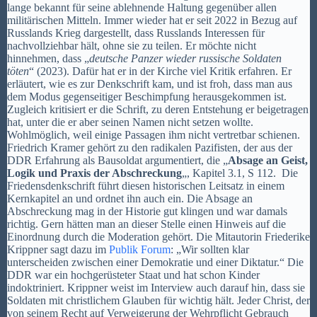
lange bekannt für seine ablehnende Haltung gegenüber allen
militärischen Mitteln. Immer wieder hat er seit 2022 in Bezug auf
Russlands Krieg dargestellt, dass Russlands Interessen für
nachvollziehbar hält, ohne sie zu teilen. Er möchte nicht
hinnehmen, dass „
deutsche Panzer wieder russische Soldaten
töten
“ (2023). Dafür hat er in der Kirche viel Kritik erfahren. Er
erläutert, wie es zur Denkschrift kam, und ist froh, dass man aus
dem Modus gegenseitiger Beschimpfung herausgekommen ist.
Zugleich kritisiert er die Schrift, zu deren Entstehung er beigetragen
hat, unter die er aber seinen Namen nicht setzen wollte.
Wohlmöglich, weil einige Passagen ihm nicht vertretbar schienen.
Friedrich Kramer gehört zu den radikalen Pazifisten, der aus der
DDR Erfahrung als Bausoldat argumentiert, die „
Absage an Geist,
Logik und Praxis der Abschreckung
„, Kapitel 3.1, S 112. Die
Friedensdenkschrift führt diesen historischen Leitsatz in einem
Kernkapitel an und ordnet ihn auch ein. Die Absage an
Abschreckung mag in der Historie gut klingen und war damals
richtig. Gern hätten man an dieser Stelle einen Hinweis auf die
Einordnung durch die Moderation gehört. Die Mitautorin Friederike
Krippner sagt dazu im
Publik Forum
: „Wir sollten klar
unterscheiden zwischen einer Demokratie und einer Diktatur.“ Die
DDR war ein hochgerüsteter Staat und hat schon Kinder
indoktriniert. Krippner weist im Interview auch darauf hin, dass sie
Soldaten mit christlichem Glauben für wichtig hält. Jeder Christ, der
von seinem Recht auf Verweigerung der Wehrpflicht Gebrauch