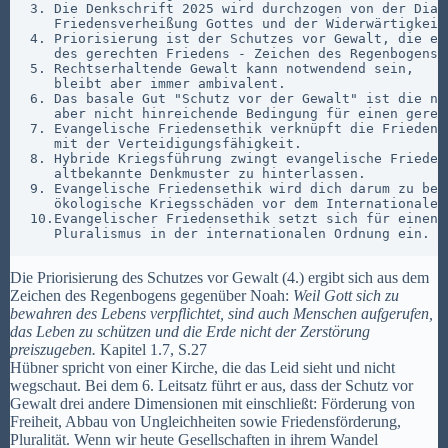
3. Die Denkschrift 2025 wird durchzogen von der Diale
   Friedensverheißung Gottes und der Widerwärtigkeit
4. Priorisierung ist der Schutzes vor Gewalt, die ers
   des gerechten Friedens - Zeichen des Regenbogens i
5. Rechtserhaltende Gewalt kann notwendend sein, 

   bleibt aber immer ambivalent.

6. Das basale Gut "Schutz vor der Gewalt" ist die not
   aber nicht hinreichende Bedingung für einen gerech
7. Evangelische Friedensethik verknüpft die Friedenst
   mit der Verteidigungsfähigkeit. 

8. Hybride Kriegsführung zwingt evangelische Friedens
   altbekannte Denkmuster zu hinterlassen.

9. Evangelische Friedensethik wird dich darum zu bemü
   ökologische Kriegsschäden vor dem Internationalen
10.Evangelischer Friedensethik setzt sich für einen r
   Pluralismus in der internationalen Ordnung ein.
Die Priorisierung des Schutzes vor Gewalt (4.) ergibt sich aus dem
Zeichen des Regenbogens gegenüber Noah:
Weil Gott sich zu
bewahren des Lebens verpflichtet, sind auch Menschen aufgerufen,
das Leben zu schützen und die Erde nicht der Zerstörung
preiszugeben.
Kapitel 1.7, S.27
Hübner spricht von einer Kirche, die das Leid sieht und nicht
wegschaut. Bei dem 6. Leitsatz führt er aus, dass der Schutz vor
Gewalt drei andere Dimensionen mit einschließt: Förderung von
Freiheit, Abbau von Ungleichheiten sowie Friedensförderung,
Pluralität. Wenn wir heute Gesellschaften in ihrem Wandel