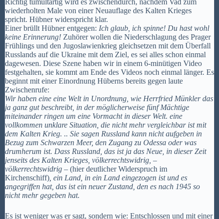
Richtig tumultartig wird es zwischendurch, nachdem Vad zum
wiederholten Male von einer Neuauflage des Kalten Krieges
spricht. Hübner widerspricht klar.
Einer brüllt Hübner entgegen:
Ich glaub, ich spinne! Du hast wohl
keine Erinnerung!
Zuhörer wollen die Niederschlagung des Prager
Frühlings und den Jugoslawienkrieg gleichsetzen mit dem Überfall
Russlands auf die Ukraine mit dem Ziel, es sei alles schon einmal
dagewesen. Diese Szene haben wir in einem 6-minütigen Video
festgehalten, sie kommt am Ende des Videos noch einmal länger. Es
beginnt mit einer Einordnung Hüberns bereits gegen laute
Zwischenrufe:
Wir haben eine eine Welt in Unordnung, wie Herrfried Münkler das
ja ganz gut beschreibt, in der möglicherweise fünf Mächtige
miteinander ringen um eine Vormacht in dieser Welt. eine
vollkommen unklare Situation, die nicht mehr vergleichbar ist mit
dem Kalten Krieg. .. Sie sagen Russland kann nicht aufgeben in
Bezug zum Schwarzen Meer, den Zugang zu Odessa oder was
drumherum ist. Dass Russland, das ist ja das Neue, in dieser Zeit
jenseits des Kalten Krieges, völkerrechtswidrig, –
völkerrechtswidrig –
(hier deutlicher Widerspruch im
Kirchenschiff)
, ein Land, in ein Land eingezogen ist und es
angegriffen hat, das ist ein neuer Zustand, den es nach 1945 so
nicht mehr gegeben hat.
Es ist weniger was er sagt, sondern wie: Entschlossen und mit einer