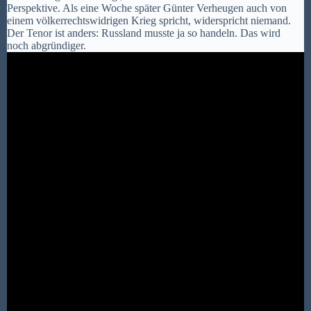
Perspektive. Als eine Woche später Günter Verheugen auch von
einem völkerrechtswidrigen Krieg spricht, widerspricht niemand.
Der Tenor ist anders: Russland musste ja so handeln. Das wird
noch abgründiger.