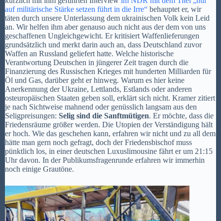
kürzlich mit ihm geführten Interview
im NDR mit dem Titel „nur
auf militärische Stärke setzen führt in die Irre“
behauptet er, wir
täten durch unsere Unterlassung dem ukrainischen Volk kein Leid
an. Wir helfen ihm aber genauso auch nicht aus der dem von uns
geschaffenen Ungleichgewicht. Er kritisiert Waffenlieferungen
grundsätzlich und merkt darin auch an, dass Deutschland zuvor
Waffen an Russland geliefert hatte. Welche historische
Verantwortung Deutschen in jüngerer Zeit tragen durch die
Finanzierung des Russischen Krieges mit hunderten Milliarden für
Öl und Gas, darüber geht er hinweg. Warum es hier keine
Anerkennung der Ukraine, Lettlands, Estlands oder anderen
osteuropäischen Staaten geben soll, erklärt sich nicht. Kramer zitiert
je nach Sichtweise mahnend oder genüsslich langsam aus den
Seligpreisungen:
Selig sind die Sanftmütigen
. Er möchte, dass die
Friedensräume größer werden. Die Utopien der Verständigung hält
er hoch. Wie das geschehen kann, erfahren wir nicht und zu all dem
hätte man gern noch gefragt, doch der Friedensbischof muss
pünktlich los, in einer deutschen Luxuslimousine fährt er um 21:15
Uhr davon. In der Publikumsfragenrunde erfahren wir immerhin
noch einige Grautöne.