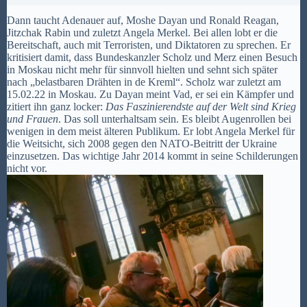
Dann taucht Adenauer auf, Moshe Dayan und Ronald Reagan,
Jitzchak Rabin und zuletzt Angela Merkel. Bei allen lobt er die
Bereitschaft, auch mit Terroristen, und Diktatoren zu sprechen. Er
kritisiert damit, dass Bundeskanzler Scholz und Merz einen Besuch
in Moskau nicht mehr für sinnvoll hielten und sehnt sich später
nach „belastbaren Drähten in de Kreml“. Scholz war zuletzt am
15.02.22 in Moskau. Zu Dayan meint Vad, er sei ein Kämpfer und
zitiert ihn ganz locker:
Das Faszinierendste auf der Welt sind Krieg
und Frauen
. Das soll unterhaltsam sein. Es bleibt Augenrollen bei
wenigen in dem meist älteren Publikum. Er lobt Angela Merkel für
die Weitsicht, sich 2008 gegen den NATO-Beitritt der Ukraine
einzusetzen. Das wichtige Jahr 2014 kommt in seine Schilderungen
nicht vor.