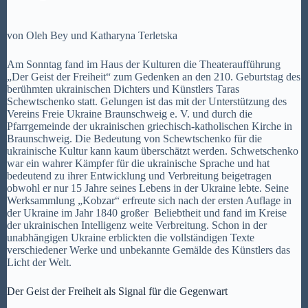
von Oleh Bey und Katharyna Terletska
Am Sonntag fand im Haus der Kulturen die Theateraufführung
„Der Geist der Freiheit“ zum Gedenken an den 210. Geburtstag des
berühmten ukrainischen Dichters und Künstlers Taras
Schewtschenko statt. Gelungen ist das mit der Unterstützung des
Vereins Freie Ukraine Braunschweig e. V. und durch die
Pfarrgemeinde der ukrainischen griechisch-katholischen Kirche in
Braunschweig. Die Bedeutung von Schewtschenko für die
ukrainische Kultur kann kaum überschätzt werden. Schwetschenko
war ein wahrer Kämpfer für die ukrainische Sprache und hat
bedeutend zu ihrer Entwicklung und Verbreitung beigetragen
obwohl er nur 15 Jahre seines Lebens in der Ukraine lebte. Seine
Werksammlung „Kobzar“ erfreute sich nach der ersten Auflage in
der Ukraine im Jahr 1840 großer Beliebtheit und fand im Kreise
der ukrainischen Intelligenz weite Verbreitung. Schon in der
unabhängigen Ukraine erblickten die vollständigen Texte
verschiedener Werke und unbekannte Gemälde des Künstlers das
Licht der Welt.
Der Geist der Freiheit als Signal für die Gegenwart