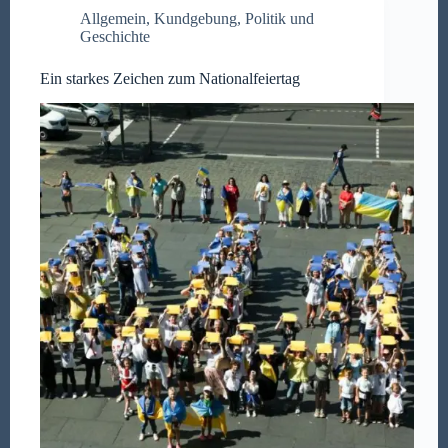
Allgemein
,
Kundgebung
,
Politik und
Geschichte
Ein starkes Zeichen zum Nationalfeiertag