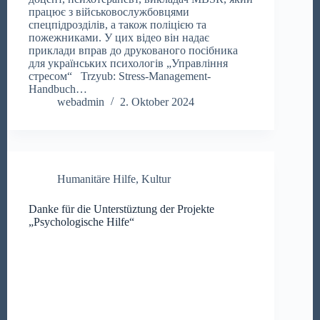
працює з військовослужбовцями
спецпідрозділів, а також поліцією та
пожежниками. У цих відео він надає
приклади вправ до друкованого посібника
для українських психологів „Управління
стресом“ Trzyub: Stress-Management-
Handbuch…
webadmin
2. Oktober 2024
Humanitäre Hilfe
,
Kultur
Danke für die Unterstüztung der Projekte
„Psychologische Hilfe“