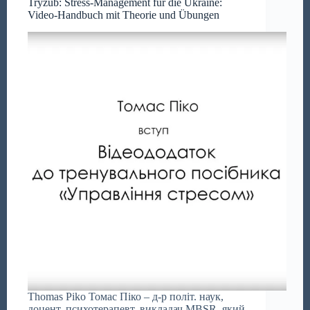
Tryzub: Stress-Management für die Ukraine:
Video-Handbuch mit Theorie und Übungen
Thomas Piko Томас Піко – д-р політ. наук,
доцент, психотерапевт, викладач MBSR, який