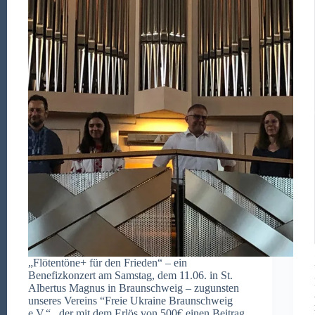
„Flötentöne+ für den Frieden“ – ein
Benefizkonzert am Samstag, dem 11.06. in St.
Albertus Magnus in Braunschweig – zugunsten
unseres Vereins “Freie Ukraine Braunschweig
e.V.“, der mit dem Erlös von 500€ einen Beitrag