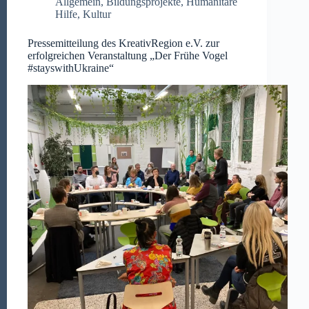
Allgemein
,
Bildungsprojekte
,
Humanitäre
Hilfe
,
Kultur
Pressemitteilung des KreativRegion e.V. zur
erfolgreichen Veranstaltung „Der Frühe Vogel
#stayswithUkraine“