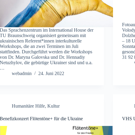
Fotoa
Das Sprachenzentrum im International House der
Volody
TU Braunschweig organisiert gemeinsam mit
Dolzhe
ukrainischen Referent*innen interkulturelle
– 18 U
Workshops, die an zwei Terminen im Juli
Sonnt
stattfinden. Durchgeführt werden die Workshops
gesond
von Dr. Maryna Galovska und Dr. Hennadiy
31 92
Netuzhylov, die gebürtige Ukrainer sind und u.a.
…
webadmin
24. Juni 2022
Humanitäre Hilfe
,
Kultur
Benefizkonzert Flötentöne+ für die Ukraine
VHS Uk