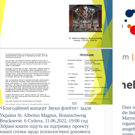
Dass u
⚡️Благодійний концерт Звуки флейти+ задля
die In
України St. Albertus Magnus, Braunschweig
Maryn
Brucknerstr. 6 Субота, 11.06.2022, 19:00 год
organi
Зібрані кошти підуть на підтримку проекту
ausgeb
нашої спілки щодо психологічної допомоги.
zeigte